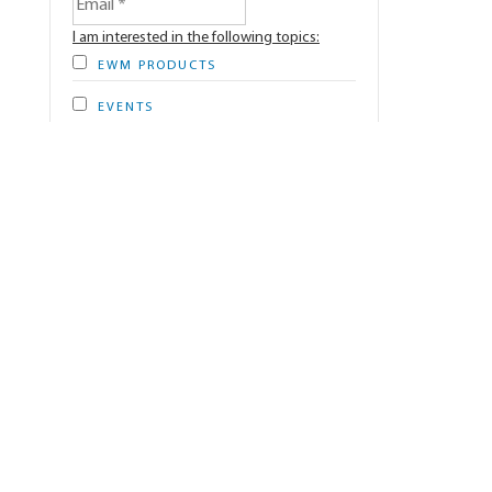
I am interested in the following topics:
EWM PRODUCTS
EVENTS
BRAND & COMPANY
Person-related usage profile *
Yes, I accept the
data privacy policy
of EWM
GmbH and allow EWM GmbH to individualize
the newsletter for me.
The fields marked with * are mandatory. You can
unsubscribe from the newsletter at any time.
Irrespective of this, you can object to the creation
of a personal usage profile at any time and your
usage data will be deleted. In each issue of our
newsletter you will find corresponding links. We
do not share your data with third parties without
your consent.