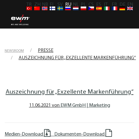
TR
ZH
NB
FI
SV
RU
NL
PL
CS
ES
IT
FR
DE
EN
PRESSE
NEWSROOM
AUSZEICHNUNG FÜR „EXZELLENTE MARKENFÜHRUNG“
Auszeichnung für „Exzellente Markenführung“
11.06.2021
von
EWM GmbH | Marketing
Medien-Download
Dokumenten-Download