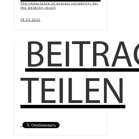
The importance of process reliability for
the welding result
18.02.2025
BEITRA
TEILEN