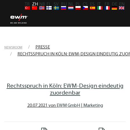
TR
ZH
NB
FI
SV
RU
NL
PL
CS
ES
IT
FR
DE
EN
PRESSE
NEWSROOM
RECHTSSPRUCH IN KÖLN: EWM-DESIGN EINDEUTIG ZU
Rechtsspruch in Köln: EWM-Design eindeutig
zuordenbar
20.07.2021
von
EWM GmbH | Marketing