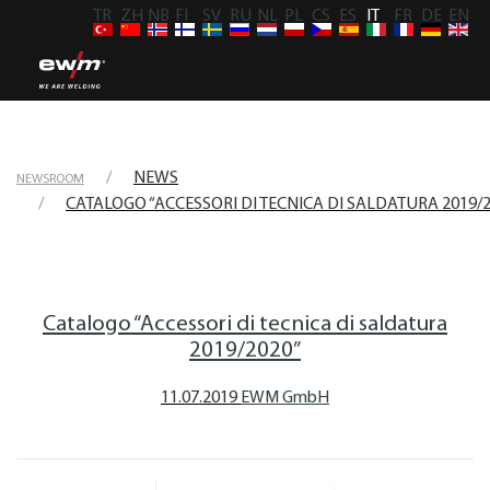
TR
ZH
NB
FI
SV
RU
NL
PL
CS
ES
IT
FR
DE
EN
NEWS
NEWSROOM
CATALOGO “ACCESSORI DI TECNICA DI SALDATURA 2019/2
Catalogo “Accessori di tecnica di saldatura
2019/2020”
11.07.2019
EWM GmbH