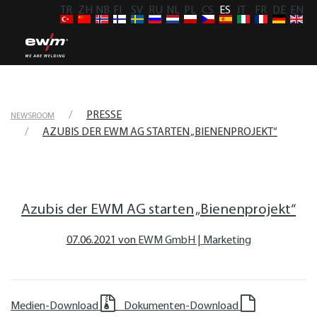
TR
ZH
NB
FI
SV
RU
NL
PL
CS
ES
IT
FR
DE
EN
PRESSE
NEWSROOM
AZUBIS DER EWM AG STARTEN „BIENENPROJEKT“
Azubis der EWM AG starten „Bienenprojekt“
07.06.2021
von
EWM GmbH | Marketing
Medien-Download
Dokumenten-Download