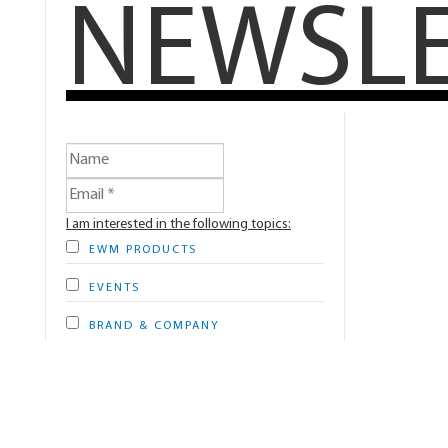
NEWSL
I am interested in the following topics:
EWM PRODUCTS
EVENTS
BRAND & COMPANY
Person-related usage profile *
Yes, I accept the
data privacy policy
of EWM
GmbH and allow EWM GmbH to individualize