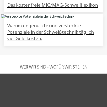
Das kostenfreie MIG/MAG-Schweißlexikon
Warum ungenutzte und versteckte
Potenziale in der Schweißtechnik täglich
viel Geld kosten.
WER WIR SIND - WOFÜR WIR STEHEN
Wenn irgendwo auf der Welt eine unzertrennbare Verbindung aus
Metall entsteht, dann ist die Wahrscheinlichkeit ziemlich groß, dass wir
involviert sind. Wir sind einer der Weltmarktführer im Bereich der
Schweißtechnik. Unser Ziel ist es, Erster und Bester zu sein, wenn es
um Technologie, Qualität und Kundennutzen geht.
Unsere Erfahrung