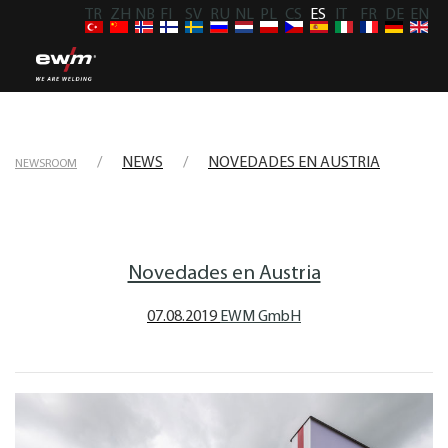
TR
ZH
NB
FI
SV
RU
NL
PL
CS
ES
IT
FR
DE
EN
NEWS
NOVEDADES EN AUSTRIA
NEWSROOM
Novedades en Austria
07.08.2019
EWM GmbH