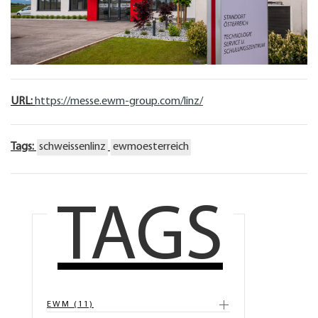
URL:
https://messe.ewm-group.com/linz/
Tags:
schweissenlinz
ewmoesterreich
TAGS
EWM (11)