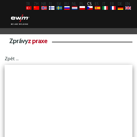
TR
ZH
NB
FI
SV
RU
NL
PL
CS
ES
IT
FR
DE
EN
Zprávy
z praxe
Zpět ...