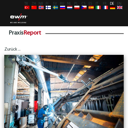
TR
ZH
NB
FI
SV
RU
NL
PL
CS
ES
IT
FR
DE
EN
Praxis
Report
Zurück ...