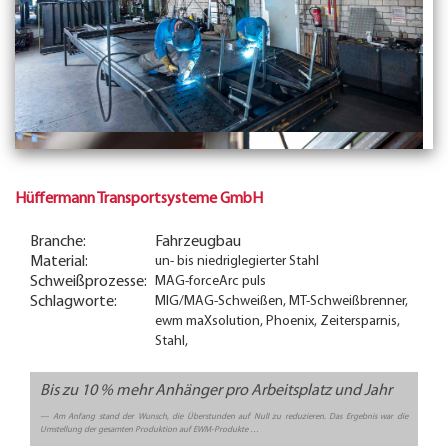
Hüffermann Transportsysteme GmbH
Branche:
Fahrzeugbau
Material:
un- bis niedriglegierter Stahl
Schweißprozesse:
MAG-forceArc puls
Schlagworte:
MIG/MAG-Schweißen, MT-Schweißbrenner,
ewm maXsolution, Phoenix, Zeitersparnis,
Stahl,
Bis zu 10 % mehr Anhänger pro Arbeitsplatz und Jahr
Am Anfang stand der Wunsch, die Überstunden auf Null zu reduzieren. Das Ergebnis war die
Umstellung der gesamten Produktion auf EWM-Produkte …