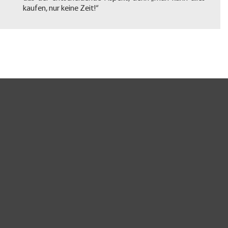
kaufen, nur keine Zeit!“
Kunden
AUTOMOBILINDUSTRIE
FAHRZEUGBAU
ROHRLEITUNGSBAU
SCHIFFSBAU
SCHIENENFAHRZEUGBAU
STAHLBAU