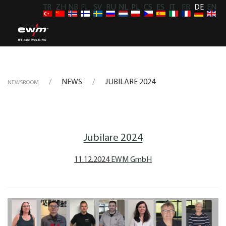
TR
ZH
NB
FI
SV
RU
NL
PL
CS
ES
IT
FR
DE
EN
NEWS
JUBILARE 2024
NEWSROOM
Jubilare 2024
11.12.2024
EWM GmbH