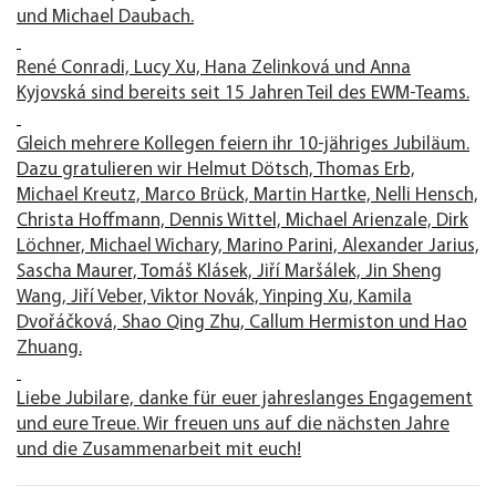
und Michael Daubach.
René Conradi, Lucy Xu, Hana Zelinková und Anna
Kyjovská sind bereits seit 15 Jahren Teil des EWM-Teams.
Gleich mehrere Kollegen feiern ihr 10-jähriges Jubiläum.
Dazu gratulieren wir Helmut Dötsch, Thomas Erb,
Michael Kreutz, Marco Brück, Martin Hartke, Nelli Hensch,
Christa Hoffmann, Dennis Wittel, Michael Arienzale, Dirk
Löchner, Michael Wichary, Marino Parini, Alexander Jarius,
Sascha Maurer, Tomáš Klásek, Jiří Maršálek, Jin Sheng
Wang, Jiří Veber, Viktor Novák, Yinping Xu, Kamila
Dvořáčková, Shao Qing Zhu, Callum Hermiston und Hao
Zhuang.
Liebe Jubilare, danke für euer jahreslanges Engagement
und eure Treue. Wir freuen uns auf die nächsten Jahre
und die Zusammenarbeit mit euch!