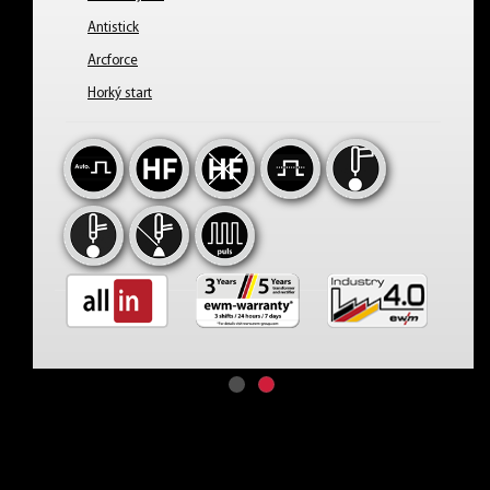
Antistick
Arcforce
Horký start