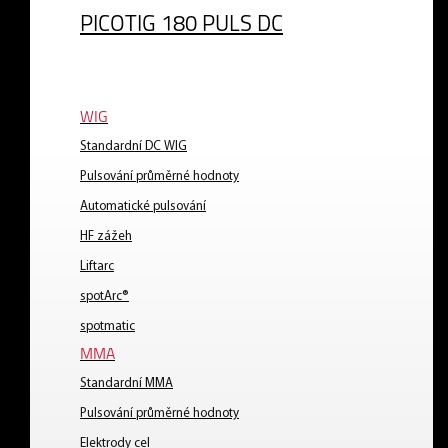
PICOTIG 180 PULS DC
WIG
Standardní DC WIG
Pulsování průměrné hodnoty
Automatické pulsování
HF zážeh
Liftarc
spotArc®
spotmatic
MMA
Standardní MMA
Pulsování průměrné hodnoty
Elektrody cel