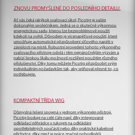
ZNOVU PROMYŠLENÉ DO POSLEDNÍHO DETAILU.
Ať vás čeká jakýkoli svařovací úkol, Picotig je vaším
dokonalým společníkem. Jedná se o skutečně výkonnou
energetickou sadu, kterou lze bezproblémově použít
kdekoli na světě. Důvodem je vícenapěťové použití, které
umožňuje automatické přizpůsobení síťového napětí v
závislosti na místě. Robustní provedení tohoto výkonného
svařovacího přístroje odolá i těm nejnáročnějším výzvám a
nabízí širokou škálu možností rozšíření použitím různého
příslušenství. Díky tomu můžete Picotig přizpůsobit svým
individuálním požadavkům tak, aby splňoval přesně to, co
potřebujete.
KOMPAKTNÍ TŘÍDA WIG
Důmyslná řešení spojená v jednom výkonném přístroji.
Picotig boduje na celé čáře např. díky integrované
odkládací přihrádce v rukojeti na odkládání
opotřebitelných součástí nebo díky praktické kabelové
příchytce, díky nimž je práce značně pohodlnější.