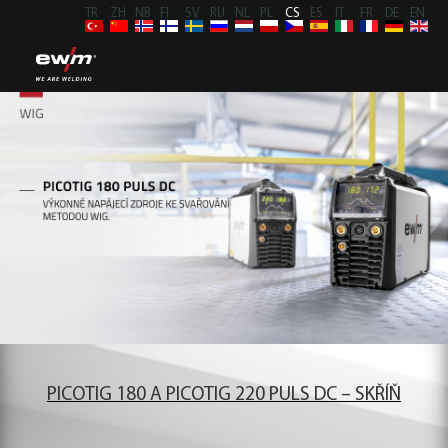
TR
ZH
NB
FI
SV
RU
NL
PL
CS
ES
IT
FR
DE
EN
PICOTIG 180 A PICOTIG 220 PULS DC – SKŘÍŇ