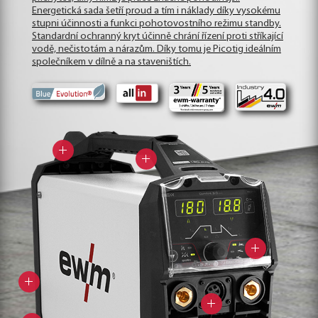
Energetická sada šetří proud a tím i náklady díky vysokému
stupni účinnosti a funkci pohotovostního režimu standby.
Standardní ochranný kryt účinně chrání řízení proti stříkající
vodě, nečistotám a nárazům. Díky tomu je Picotig ideálním
společníkem v dílně a na staveništích.